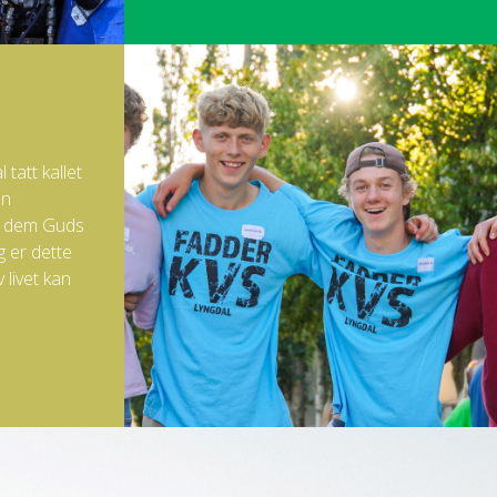
tatt kallet
en
se dem Guds
g er dette
 livet kan