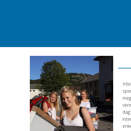
Inte
spe
mege
ven
dag.
int
enke