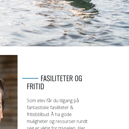
FASILITETER OG
FRITID
Som elev får du tilgang på
fantastiske fasiliteter &
fritidstilbud. Å ha gode
muligheter og ressurser rundt
seg er viktig for trivselen. Her