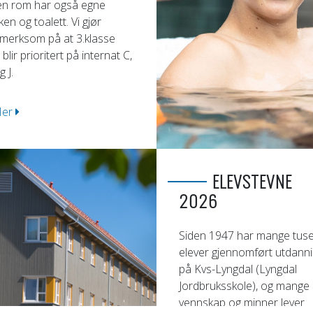
n rom har også egne
ken og toalett. Vi gjør
merksom på at 3.klasse
 blir prioritert på internat C,
g J.
er
ELEVSTEVNE
2026
Siden 1947 har mange tus
elever gjennomført utdann
på Kvs-Lyngdal (Lyngdal
Jordbruksskole), og mange
vennskap og minner lever