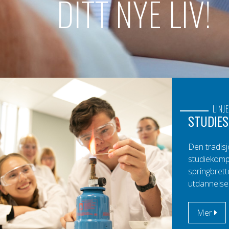
DITT NYE LIV!
LINJE
STUDIES
Den tradisjo
studiekomp
springbret
utdannelse
Mer