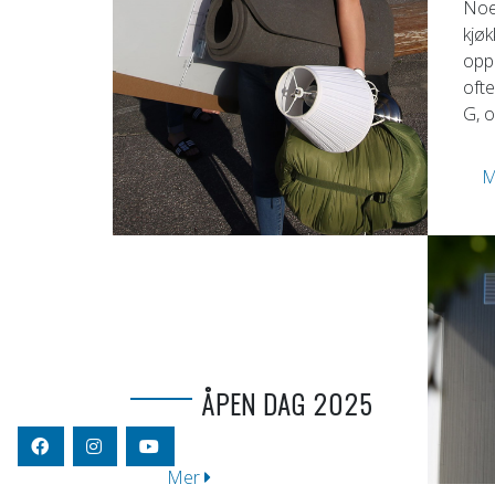
Noe
kjøk
opp
ofte
G, o
M
ÅPEN DAG 2025
Mer