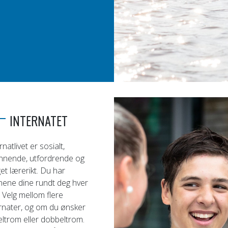
INTERNATET
rnatlivet er sosialt,
nnende, utfordrende og
t lærerikt. Du har
nene dine rundt deg hver
 Velg mellom flere
ernater, og om du ønsker
ltrom eller dobbeltrom.