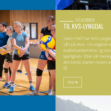
VELKOMMEN
TIL KVS-LYNGDAL
Siden 1947 har KVS-Lyngdal 
vårt på alvor: «Gi ungdom 
kvalitetsutdannelse, og vi
kjærlighet». Etter vår menin
den beste starten resten av
få.
Mer