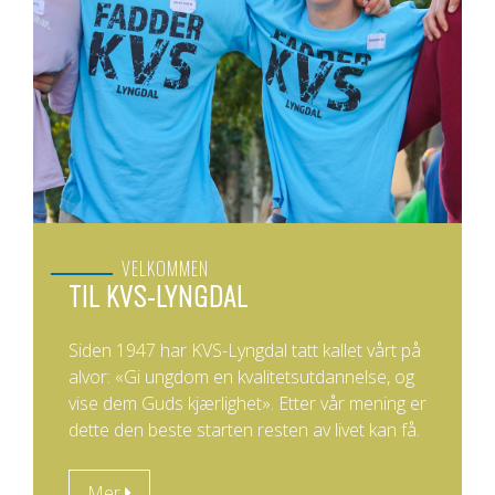
VELKOMMEN
TIL KVS-LYNGDAL
Siden 1947 har KVS-Lyngdal tatt kallet vårt på
alvor: «Gi ungdom en kvalitetsutdannelse, og
vise dem Guds kjærlighet». Etter vår mening er
dette den beste starten resten av livet kan få.
Mer