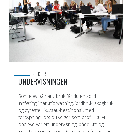
SLIK ER
UNDERVISNINGEN
Som elev på naturbruk får du en solid
innføring i naturforvaltning, jordbruk, skogbruk
og dyrestell (ku/sau/hest/høns), med
fordypning i det du velger som profil. Du vil
oppleve variert undervisning, både ute og
inne, teori og praksis. De to første årene har