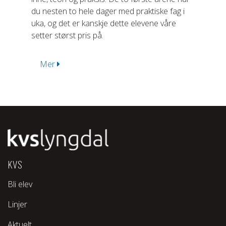
du nesten to hele dager med praktiske fag i
uka, og det er kanskje dette elevene våre
setter størst pris på.
Mer
KVS
Bli elev
Linjer
Aktuelt