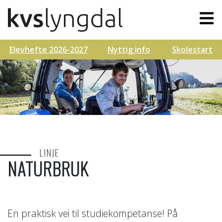
Elevhefte 2026-2027
Nyttig info
Skolestart
LINJE
NATURBRUK
En praktisk vei til studiekompetanse! På