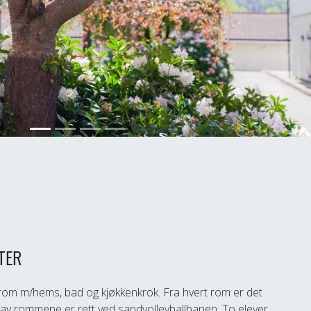
TER
o rom m/hems, bad og kjøkkenkrok. Fra hvert rom er det
re av rommene er rett ved sandvolleyballbanen. To elever