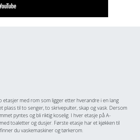
to etasjer med rom som ligger etter hverandre i en lang
t plass til to senger, to skrivepulter, skap og vask. Dersom
met pyntes og bli riktig koselig. I hver etasje på A-
ed toaletter og dusjer. Første etasje har et kjøkken til
en finner du vaskemaskiner og tørkerom.