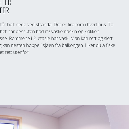
HETER
TER
år helt nede ved stranda. Det er fire rom i hvert hus. To
ighet har dessuten bad m/ vaskemaskin og kjøkken.
sse. Rommene i 2. etasje har vask. Man kan rett og slett
g kan nesten hoppe i sjøen fra balkongen. Liker du å fiske
t rett utenfor!