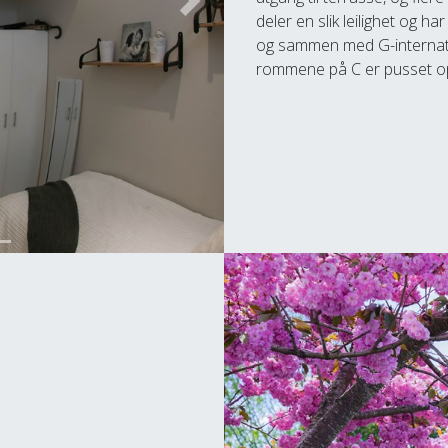
Next
deler en slik leilighet og ha
og sammen med G-internatet 
rommene på C er pusset opp