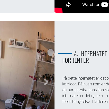
A. INTERNATET
FOR JENTER
På dette internatet er det 
korridor. På hvert rom er de
Next
du har estetisk sans kan rom
internatet er det egne rom m
felles benyttelse. I kjeller