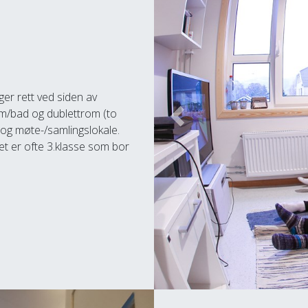
gger rett ved siden av
 m/bad og dublettrom (to
Previous
m og møte-/samlingslokale.
Det er ofte 3.klasse som bor