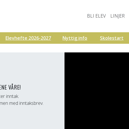
BLI ELEV
LINJER
Elevhefte 2026-2027
Nyttig info
Skolestart
ENE VÅRE!
er inntak.
mmen med inntaksbrev.