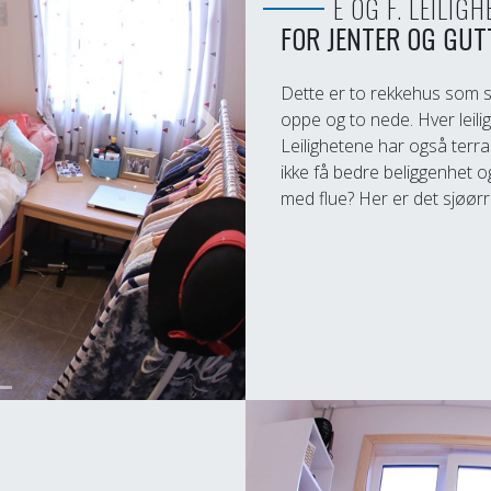
E OG F. LEILIG
FOR JENTER OG GUT
Dette er to rekkehus som st
oppe og to nede. Hver leil
Next
Leilighetene har også terra
ikke få bedre beliggenhet o
med flue? Her er det sjøørre