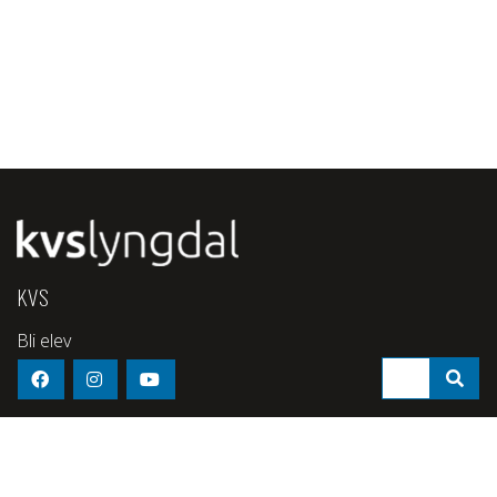
KVS
Bli elev
Linjer
Aktuelt
Om skolen