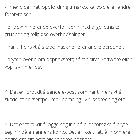
- inneholder hat, oppfordring til narkotika, vold eller andre
forbrytelser.
- er diskriminerende overfor kjønn, hudfarge, etniske
grupper og religiøse overbevisninger.
- har til hensikt å skade maskiner eller andre personer.
- bryter lovene om opphavsrett; såkalt pirat Software eller
kopi av filmer osv.
4. Det er forbudt å sende e-post som har til hensikt å
skade, for eksempel ”mail-bombing”, virusspredning etc.
5. Det er forbudt å logge seg inn på eller forsøke å bryte
seg inn på en annens konto. Det er ikke tillatt å informere
andre om sitt eget eller andres passord.