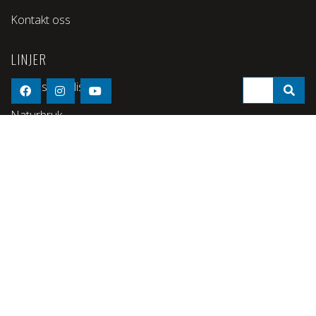
Kontakt oss
LINJER
Studiespesialisering
Naturbruk
Idrettsfag
OM SKOLEN
Om skolen
Åpen dag 2025
Elevstevne 2026
Ledig stilling